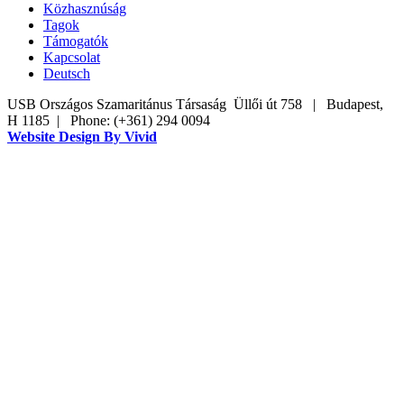
Közhasznúság
Tagok
Támogatók
Kapcsolat
Deutsch
USB Országos Szamaritánus Társaság
Üllői út 758
|
Budapest,
H 1185
|
Phone:
(+361) 294 0094
Website Design By Vivid