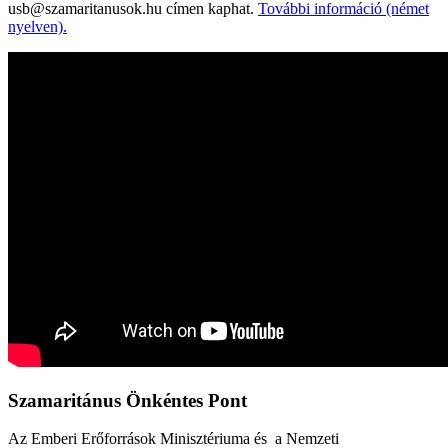
usb@szamaritanusok.hu címen kaphat.
További információ (német
nyelven).
Szamaritánus Önkéntes Pont
Az Emberi Erőforrások Minisztériuma és a Nemzeti