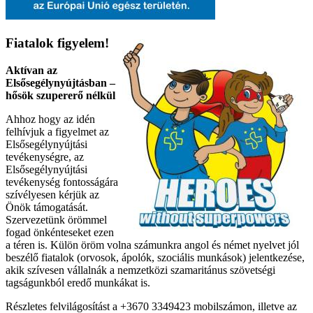
Fiatalok figyelem!
Aktívan az
Elsősegélynyújtásban –
hősök szupererő nélkül
Ahhoz hogy az idén
felhívjuk a figyelmet az
Elsősegélynyújtási
tevékenységre, az
Elsősegélynyújtási
tevékenység fontosságára
szívélyesen kérjük az
Önök támogatását.
Szervezetünk örömmel
fogad önkénteseket ezen
a téren is. Külön öröm volna számunkra angol és német nyelvet jól
beszélő fiatalok (orvosok, ápolók, szociális munkások) jelentkezése,
akik szívesen vállalnák a nemzetközi szamaritánus szövetségi
tagságunkból eredő munkákat is.
Részletes felvilágosítást a +3670 3349423 mobilszámon, illetve az