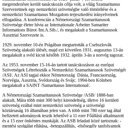
megrendezésre került tanácskozás célja volt, a világ Szamaritanus
Szervezetinek egy nemzetközi szövetségbe való tömörítése és a
nemzetközi Szamaritanus Mozgalom terjeszkedési irányelveinek
elfogadása. A konferencián a Németországi Szamaritanusok
Szövetsége életre hívta az Internationale Arbeiter Samariter
Informations Bürot /Int.A.Sib./, és megalakult a Szamaritanusok
Ausztriai Szervezete is.
1929. november 10-én Prágában megtartották a Csehszlovák
Szövetség alakuló ülését, majd ezt követően 1931. augusztus 13-án
megalakult a svéd kicsit később 1932. április 3-án a norvég tagozat.
Az 1953. november 15-16-án tartott tanácskozáson az európai
Szövetségek Létrehozták a Nemzetközi Szamaritanusok Szövetségét
/ASI/. Az ASI tagjai ekkor Németország Dánia, Franciaország,
Norvégia, Ausztria, Svédország és Svájc. 1994-ben Kölnben
megalakult a SAINT /Samaritanus International/.
A Németországi Szamaritanusok Szövetsége /ASB/ 1888-ban
alakult, Mára több mint 300 helyi kirendeltség, illetve 16 kerületi
szövetség ezáltal mint nemzetközi szövetség a szövetségi
köztársaság 16 államában jelen van. A több mint 780 ezer tag által
befizetett adományok teszik lehetővé a 11 ezer Főállású alkalmazott
és a 15 ezer önkéntes munkáját. Az ASB feladati közé tartoznak: -
mentési szolgálat ellátása, -betegszállítás, -elsősegély tanfolyamok