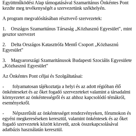
Együttműködési Alap támogatásával Szamaritánus Önkéntes Pont
kezdte meg tevékenységét a szervezetünk székhelyén.
A program megvalósításában résztvevő szervezetek:
1. Országos Szamaritánus Társaság „Közhasznú Egyesület", mint
gesztor szervezet
2. Delta Országos Katasztrófa Mentő Csoport „Közhasznú
Egyesület"
3. Magyarországi Szamaritánusok Budapesti Szociális Egyesülete
„Közhasznú Egyesület"
Az Önkéntes Pont céljai és Szolgáltatásai:
- folyamatosan tájékoztatja a helyi és az adott régióban élő
önkénteseket és az őket fogadó szervezeteket valamint a társadalmi
környezetet az önkéntességről és az ahhoz kapcsolódó témákról,
eseményekről.
- Népszerűsíti az önkéntességet rendezvényeken, fórumokon és
egyéni megkereséseken keresztül, valamint önkéntesek és az őket
fogadó szervezetek között közvetít, azok összekapcsolásával
adatbázis használatán keresztül.