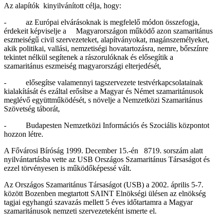
Az alapítók kinyilvánított célja, hogy:
- az Európai elvárásoknak is megfelelő módon összefogja,
érdekeit képviselje a Magyarországon működő azon szamaritánus
eszmeiségű civil szervezeteket, alapítványokat, magánszemélyeket,
akik politikai, vallási, nemzetiségi hovatartozásra, nemre, bőrszínre
tekintet nélkül segítenek a rászorulóknak és elősegítik a
szamaritánus eszmeiség magyarországi elterjedését,
- elősegítse valamennyi tagszervezete testvérkapcsolatainak
kialakítását és ezáltal erősítse a Magyar és Német szamaritánusok
meglévő együttműködését, s növelje a Nemzetközi Szamaritánus
Szövetség táborát,
- Budapesten Nemzetközi Információs és Szociális központot
hozzon létre.
A Fővárosi Bíróság 1999. December 15.-én 8719. sorszám alatt
nyilvántartásba vette az USB Országos Szamaritánus Társaságot és
ezzel törvényesen is működőképessé vált.
Az Országos Szamaritánus Társaságot (USB) a 2002. április 5-7.
között Bozenben megtartott SAINT Elnökségi ülésen az elnökség
tagjai egyhangú szavazás mellett 5 éves időtartamra a Magyar
szamaritánusok nemzeti szervezeteként ismerte el.