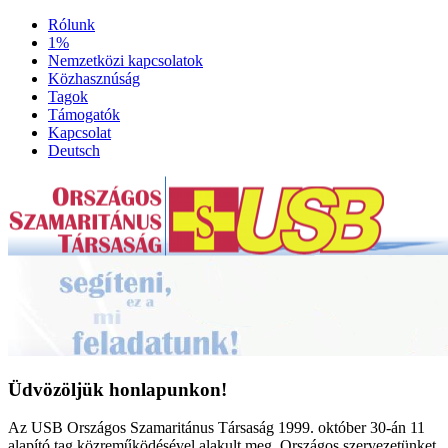
Rólunk
1%
Nemzetközi kapcsolatok
Közhasznúság
Tagok
Támogatók
Kapcsolat
Deutsch
Üdvözöljük honlapunkon!
Az USB Országos Szamaritánus Társaság 1999. október 30-án 11
alapító tag közreműködésével alakult meg. Országos szervezetünket