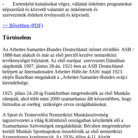
- Esetenként kutatásokat végez, vállalati önkéntes programokat
népszerűsít és közvetít valamint az önkéntesek és
szervezeteik érdekeit érvényesíti és képviseli.
>> Bővebben (PDF)
Történelem
Az Arbeiter-Samariter-Bundes Deutschland /német rövidítés ASB /
1888-ban alakult és már az első perctől kezdve nemzetközi
tevékenységet folytatott. Az első európai szervezetet Dániában
alapították 1907. június 28-án. 1921-ben az ASB Deutschland
belépett az Internationalen Arbeiter Hilfe-be /IAH/ majd 1923.
elején Bazelban megalakult a „Arbeiter-Samariter-Bundes svájci
kirendeltsége.
1925. július 24-28-ig Frankfurtban megrendezték az első Munkás-
olimpiát, ahol több mint 2000 szamaritanus állt készenlétben, hogy
biztosítsa az esetleg szükséges orvos szolgáltatásokat.
A Sport és Testnevelési Nemzetközi Munkásszövetség
tagszervezetei a világ Különböző országaiban készítették elő a
Szamaritanus Szövetségek megalakítását. Bécsben megrendezésre
kerülő Munkás Sportnapokon összehívták az első nemzetközi
Szamaritanus konferenciát. Az 1926- július 4-11. között