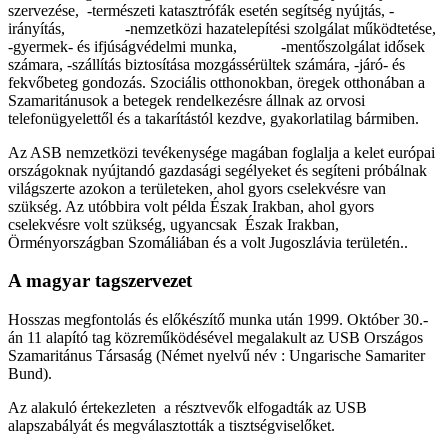
szervezése, -természeti katasztrófák esetén segítség nyújtás, -
irányítás, -nemzetközi hazatelepítési szolgálat működtetése,
-gyermek- és ifjúságvédelmi munka, -mentőszolgálat idősek
számara, -szállítás biztosítása mozgássérültek számára, -járó- és
fekvőbeteg gondozás. Szociális otthonokban, öregek otthonában a
Szamaritánusok a betegek rendelkezésre állnak az orvosi
telefonügyelettől és a takarítástól kezdve, gyakorlatilag bármiben.
Az ASB nemzetközi tevékenysége magában foglalja a kelet európai
országoknak nyújtandó gazdasági segélyeket és segíteni próbálnak
világszerte azokon a területeken, ahol gyors cselekvésre van
szükség. Az utóbbira volt példa Észak Irakban, ahol gyors
cselekvésre volt szükség, ugyancsak Észak Irakban,
Örményországban Szomáliában és a volt Jugoszlávia területén..
A magyar tagszervezet
Hosszas megfontolás és előkészítő munka után 1999. Október 30.-
án 11 alapító tag közreműködésével megalakult az USB Országos
Szamaritánus Társaság (Német nyelvű név : Ungarische Samariter
Bund).
Az alakuló értekezleten a résztvevők elfogadták az USB
alapszabályát és megválasztották a tisztségviselőket.